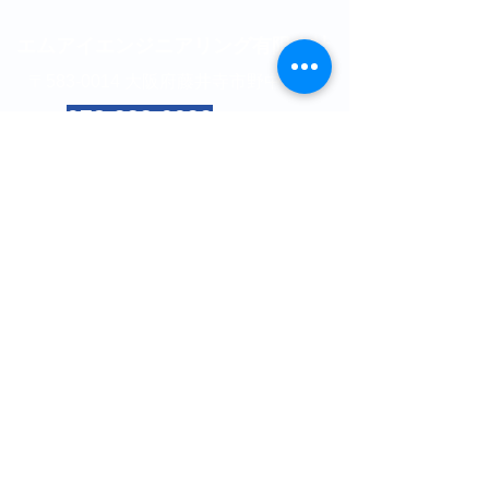
エムアイエンジニアリング有限会社
〒583-0014 大阪府藤井寺市野中4-8-8
TEL:
072-933-0099
FAX:
072-952-4696
E-mail:
info@mie-3150.co.jp
営業時間: 9：00～20：00（不定休）