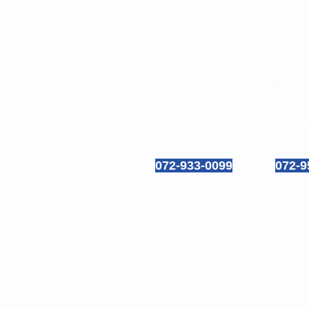
Home
エムアイエンジニアリング有限
〒583-0014 大阪府藤井寺市野中4-
TEL:
072-933-0099
FAX:
072-9
E-mail:
info@mie-3150.co.jp
営業時間: 9：00～20：00（不