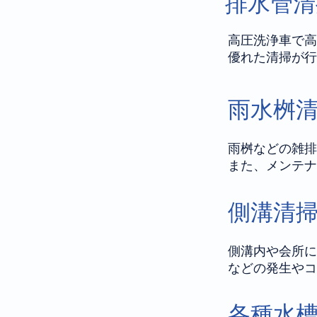
排水管清
高圧洗浄車で高
優れた清掃が行
雨水桝
雨桝などの雑排
また、メンテナ
側溝清
側溝内や会所に
などの発生やコ
​各種水