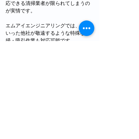
応できる清掃業者が限られてしまうの
が実情です。
エムアイエンジニアリングでは、そう
いった他社が敬遠するような特殊な清
掃・吸引作業も対応可能です。
施設指定のドラム缶への移し替えや、
施設側でのリサイクル処理（有価金属
の抽出など）を前提とした、柔軟な作
業範囲の調整も大歓迎です。
「特殊な汚れで、どこに頼めばいいか
分からない…」とお困りの工場担当者
様、まずは一度弊社にご相談くださ
い。
問い合わせ