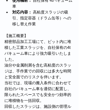
使用機材：
 自社保有 4tバキューム
車
対応内容：
 高粘度スラッジの吸
引、指定容器（ドラム缶等）への
移し替え作業
【施工概要】
精密部品加工工場にて、ピット内に堆
積した工業スラッジを、自社保有の4t
バキューム車により強力吸引いたしま
した。 
油分や金属削屑を含む高粘度のスラッ
ジは、手作業での回収には多大な時間
と安全面でのリスクを伴います。
当社では、現場の搬入条件に合わせて
自社のバキューム車を適切に配置し、
限られたスペースでも安全かつ効率的
に堆積物を一括回収。
回収したスラッジは、施設側の管理ル