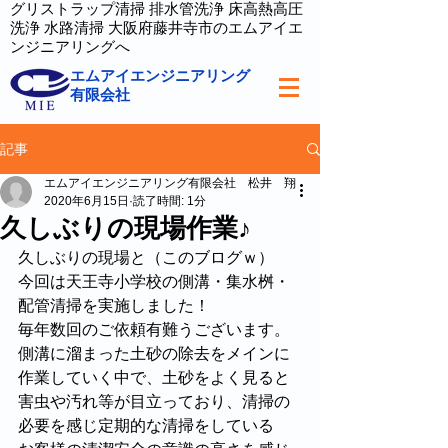
グリストラップ清掃 排水管洗浄 床高熱高圧
洗浄 水路清掃 大阪府藤井寺市のエムアイエ
ンジニアリングへ
エムアイエンジニアリング
有限会社
記事
エムアイエンジニアリング有限会社 松井 翔
2020年6月15日
読了時間: 1分
久しぶりの現場作業♪
久しぶりの現場と（このブログｗ）
今回は天王寺小学校の側溝・集水桝・
配管清掃を実施しました！
毎年数回のご依頼有難うございます。
側溝に溜まった土砂の除去をメインに
作業していく中で、土砂をよく見ると
害虫や汚れ等が目立っており、清掃の
必要を感じ定期的な清掃をしている