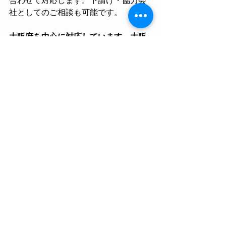
合わせて対応します。下請け・協力会
社としてのご相談も可能です。
大阪府を中心に対応しています。大阪
府外も対応可能、出張も対応可能で
す。
藤井寺市、羽曳野市、大阪市、堺市、
松原市、八尾市、東大阪市、柏原市、
富田林市、泉大津市、岸和田市、和泉
市、その他大阪府内 
※大阪府外もご相談可能です。
[写真を送って相談する]
問い合わせ
[協力業者について相談する]
問い合わせ