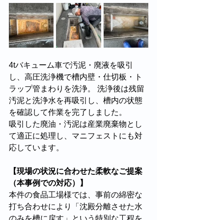
4tバキューム車で汚泥・廃液を吸引
し、高圧洗浄機で槽内壁・仕切板・ト
ラップ管まわりを洗浄。 洗浄後は残留
汚泥と洗浄水を再吸引し、槽内の状態
を確認して作業を完了しました。 
吸引した廃油・汚泥は産業廃棄物とし
て適正に処理し、マニフェストにも対
応しています。
【現場の状況に合わせた柔軟なご提案
（本事例での対応）】
本件の食品工場様では、事前の綿密な
打ち合わせにより「沈殿分離させた水
のみを槽に戻す」という特別な工程を